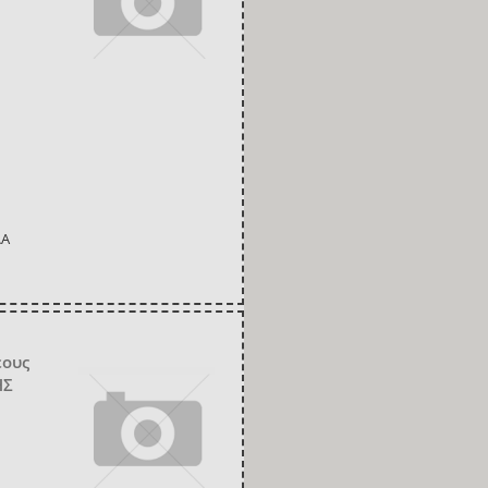
ΛΑ
έους
ΗΣ