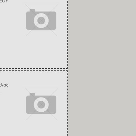
ΑΞΟΥ
άλας
Σ