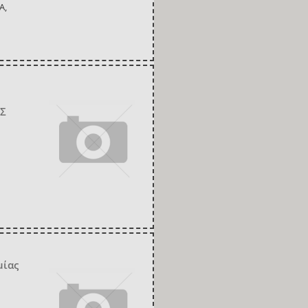
Α,
ΑΣ
μίας