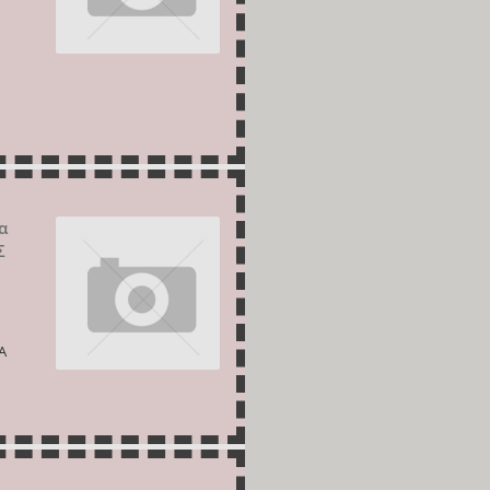
α
Σ
Α