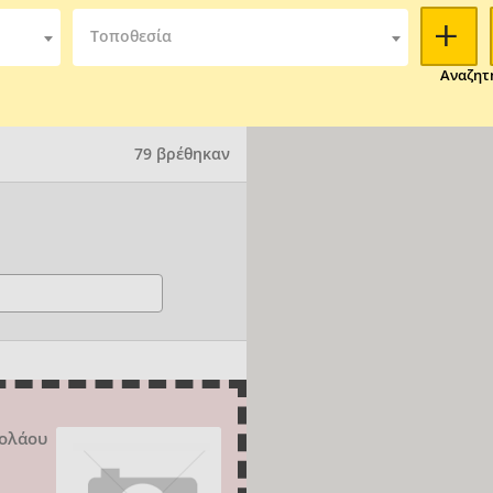
Τοποθεσία
Αναζητ
79 βρέθηκαν
ολάου