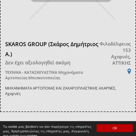
SKAROS GROUP (Σκάρος Δημήτριος
Φιλαδέλφειας
153
Α.)
Αχαρνές,
Δεν έχει αξιολογηθεί ακόμη
ΑΤΤΙΚΗΣ
ΤΕΧΝΙΚΑ - ΚΑΤΑΣΚΕΥΑΣΤΙΚΑ
Μηχανήματα
Αρτοποιίας Μπισκοτοποιίας
ΜΗΧΑΝΗΜΑΤΑ ΑΡΤΟΠΟΙΙΑΣ ΚΑΙ ΖΑΧΑΡΟΠΛΑΣΤΙΚΗΣ ΑΧΑΡΝΕΣ,
Αχαρνές
Τα cookie μάς βοηθούν να σου παρέχουμε τις υπηρεσίες
ΟΚ
<
1
>
μας. Χρησιμοποιώντας τις υπηρεσίες μας, συμφωνείς
στη χρήση των cookies.