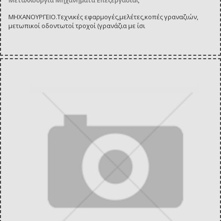
ΜΗΧΑΝΟΥΡΓΕΙΟ.Τεχνικές εφαρμογές,μελέτες,κοπές γραναζιών,
μετωπικοί οδοντωτοί τροχοί (γρανάζια με ίσι