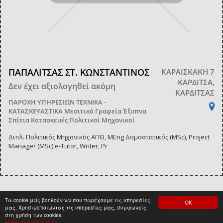
ΠΑΠΑΛΙΤΣΑΣ ΣΤ. ΚΩΝΣΤΑΝΤΙΝΟΣ
ΚΑΡΑΙΣΚΑΚΗ 7
ΚΑΡΔΙΤΣΑ,
Δεν έχει αξιολογηθεί ακόμη
ΚΑΡΔΙΤΣΑΣ
ΠΑΡΟΧΗ ΥΠΗΡΕΣΙΩΝ
ΤΕΧΝΙΚΑ -
ΚΑΤΑΣΚΕΥΑΣΤΙΚΑ
Μεσιτικά Γραφεία
Έξυπνα
Σπίτια Κατασκευές
Πολιτικοί Μηχανικοί
Διπλ. Πολιτικός Μηχανικός ΑΠΘ, ΜΕng Δομοστατικός (MSc), Project
Manager (MSc) e-Tutor, Writer, Pr
Τα cookie μάς βοηθούν να σου παρέχουμε τις υπηρεσίες
ΟΚ
<
1
>
μας. Χρησιμοποιώντας τις υπηρεσίες μας, συμφωνείς
στη χρήση των cookies.
Μάθε περισσότερα