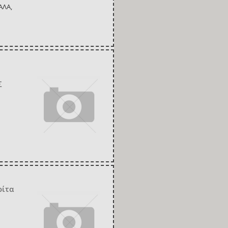
ΑΛΑ,
Σ
ρίτα